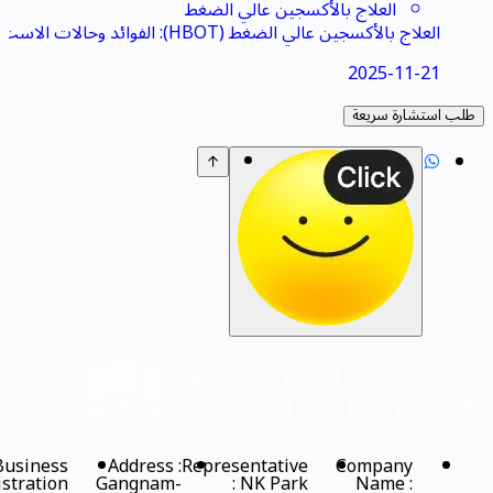
العلاج بالأكسجين عالي الضغط
العلاج بالأكسجين عالي الضغط (HBOT): الفوائد وحالات الاست
خدام والنتائج الفعلية
2025-11-21
طلب استشارة سريعة


Business
Address :
Representative
Company
stration
Gangnam-
: NK Park
Name :